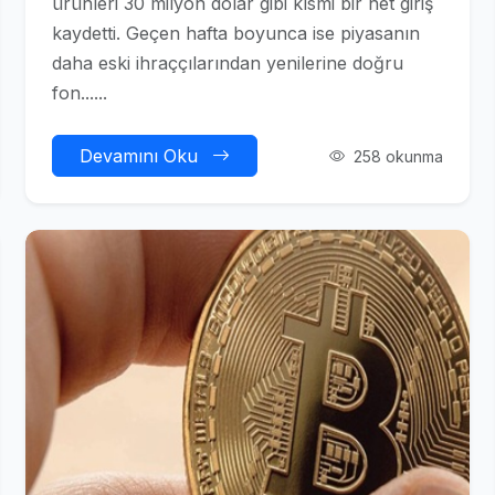
ürünleri 30 milyon dolar gibi kısmi bir net giriş
kaydetti. Geçen hafta boyunca ise piyasanın
daha eski ihraççılarından yenilerine doğru
fon......
Devamını Oku
258 okunma