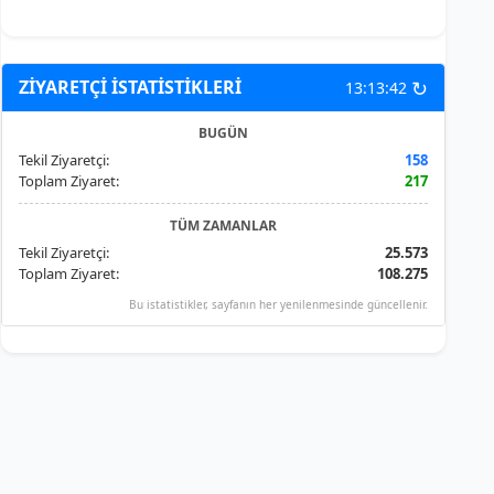
↻
ZİYARETÇİ İSTATİSTİKLERİ
13:13:42
BUGÜN
Tekil Ziyaretçi:
158
Toplam Ziyaret:
217
TÜM ZAMANLAR
Tekil Ziyaretçi:
25.573
Toplam Ziyaret:
108.275
Bu istatistikler, sayfanın her yenilenmesinde güncellenir.