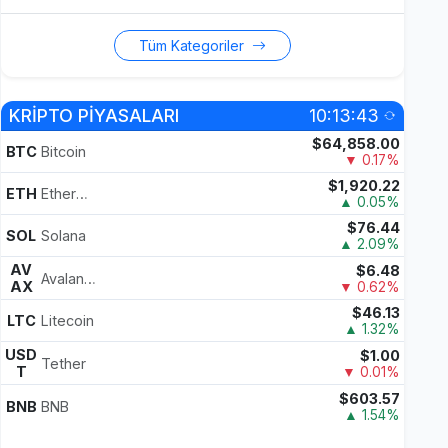
Tüm Kategoriler
KRİPTO PİYASALARI
10:13:43
$64,858.00
BTC
Bitcoin
▼ 0.17%
$1,920.22
ETH
Ethereum
▲ 0.05%
$76.44
SOL
Solana
▲ 2.09%
AV
$6.48
Avalanche
AX
▼ 0.62%
$46.13
LTC
Litecoin
▲ 1.32%
USD
$1.00
Tether
T
▼ 0.01%
$603.57
BNB
BNB
▲ 1.54%