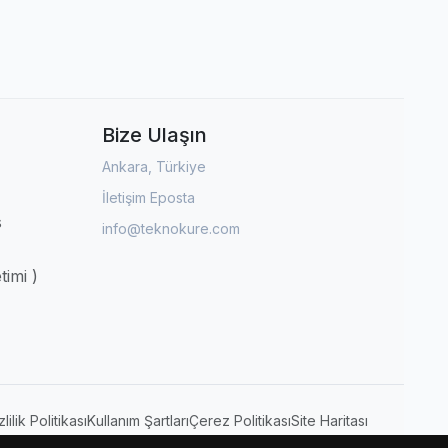
Bize Ulaşın
Ankara, Türkiye
İletişim Eposta
s
info@teknokure.com
timi )
zlilik Politikası
Kullanım Şartları
Çerez Politikası
Site Haritası