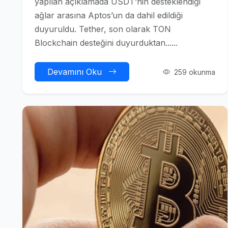
yapılan açıklamada USDT’nin desteklendiği
ağlar arasına Aptos’un da dahil edildiği
duyuruldu. Tether, son olarak TON
Blockchain desteğini duyurduktan......
Devamını Oku
259 okunma