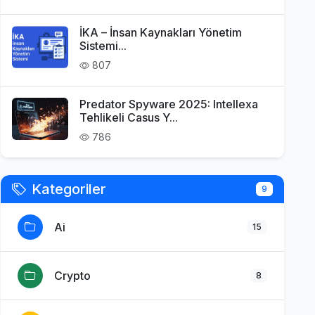
İKA – İnsan Kaynakları Yönetim
Sistemi...
807
Predator Spyware 2025: Intellexa
Tehlikeli Casus Y...
786
Kategoriler
9
Ai
15
Crypto
8