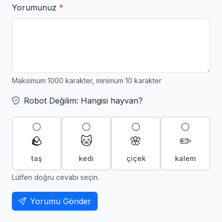
Yorumunuz
*
Maksimum 1000 karakter, minimum 10 karakter
Robot Değilim: Hangisi hayvan?
🪨
🐱
🌸
✏️
taş
kedi
çiçek
kalem
Lütfen doğru cevabı seçin.
Yorumu Gönder