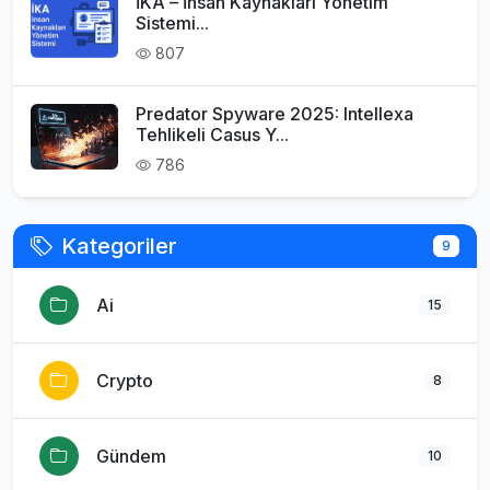
İKA – İnsan Kaynakları Yönetim
Sistemi...
807
Predator Spyware 2025: Intellexa
Tehlikeli Casus Y...
786
Kategoriler
9
Ai
15
Crypto
8
Gündem
10