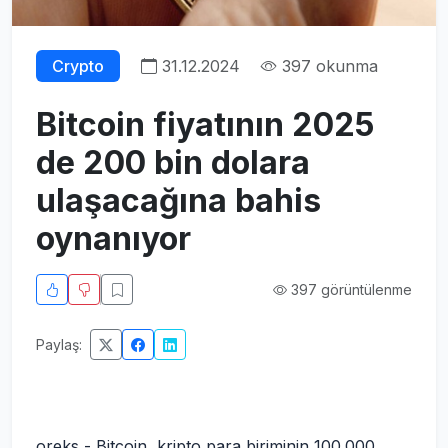
Crypto
31.12.2024
397 okunma
Bitcoin fiyatının 2025
de 200 bin dolara
ulaşacağına bahis
oynanıyor
397 görüntülenme
Paylaş:
oreks - Bitcoin, kripto para biriminin 100.000