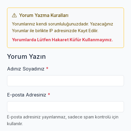
Yorum Yazma Kuralları
Yorumlarınız kendi sorumluluğunuzdadır. Yazacağınız
Yorumlar ile birlikte IP adresinizde Kayıt Edilir.
Yorumlarda Lütfen Hakaret Küfür Kullanmayınız.
Yorum Yazın
Adınız Soyadınız
*
E-posta Adresiniz
*
E-posta adresiniz yayınlanmaz, sadece spam kontrolü için
kullanılır.