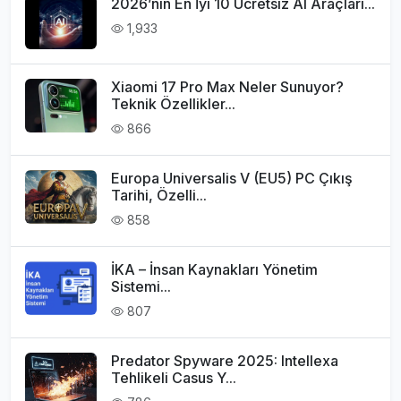
2026’nın En İyi 10 Ücretsiz AI Araçları...
1,933
Xiaomi 17 Pro Max Neler Sunuyor?
Teknik Özellikler...
866
Europa Universalis V (EU5) PC Çıkış
Tarihi, Özelli...
858
İKA – İnsan Kaynakları Yönetim
Sistemi...
807
Predator Spyware 2025: Intellexa
Tehlikeli Casus Y...