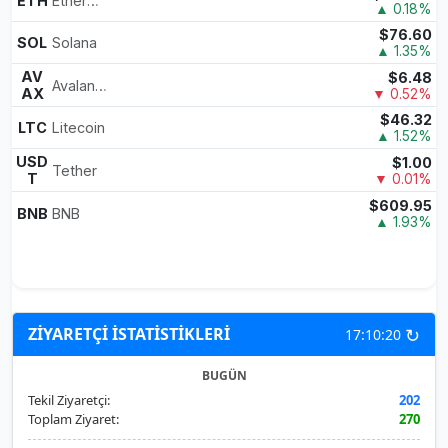
ETH
Ethereum
▲ 0.18%
$76.60
SOL
Solana
▲ 1.35%
AV
$6.48
Avalanche
AX
▼ 0.52%
$46.32
LTC
Litecoin
▲ 1.52%
USD
$1.00
Tether
T
▼ 0.01%
$609.95
BNB
BNB
▲ 1.93%
↻
ZİYARETÇİ İSTATİSTİKLERİ
17:10:20
BUGÜN
Tekil Ziyaretçi:
202
Toplam Ziyaret:
270