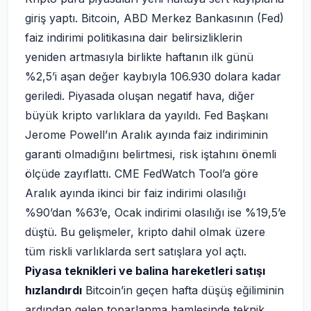
giriş yaptı. Bitcoin, ABD Merkez Bankasının (Fed)
faiz indirimi politikasına dair belirsizliklerin
yeniden artmasıyla birlikte haftanın ilk günü
%2,5’i aşan değer kaybıyla 106.930 dolara kadar
geriledi. Piyasada oluşan negatif hava, diğer
büyük kripto varlıklara da yayıldı. Fed Başkanı
Jerome Powell’ın Aralık ayında faiz indiriminin
garanti olmadığını belirtmesi, risk iştahını önemli
ölçüde zayıflattı. CME FedWatch Tool’a göre
Aralık ayında ikinci bir faiz indirimi olasılığı
%90’dan %63’e, Ocak indirimi olasılığı ise %19,5’e
düştü. Bu gelişmeler, kripto dahil olmak üzere
tüm riskli varlıklarda sert satışlara yol açtı.
Piyasa teknikleri ve balina hareketleri satışı
hızlandırdı
Bitcoin’in geçen hafta düşüş eğiliminin
ardından gelen toparlanma hamlesinde teknik