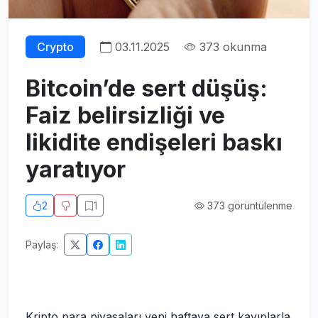
Crypto
03.11.2025
373 okunma
Bitcoin’de sert düşüş:
Faiz belirsizliği ve
likidite endişeleri baskı
yaratıyor
2
1
373 görüntülenme
Paylaş:
Kripto para piyasaları yeni haftaya sert kayıplarla