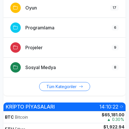
Oyun
17
Programlama
6
Projeler
9
Sosyal Medya
8
Tüm Kategoriler
KRİPTO PİYASALARI
14:10:22
$65,181.00
BTC
Bitcoin
▲ 0.30%
$1,922.94