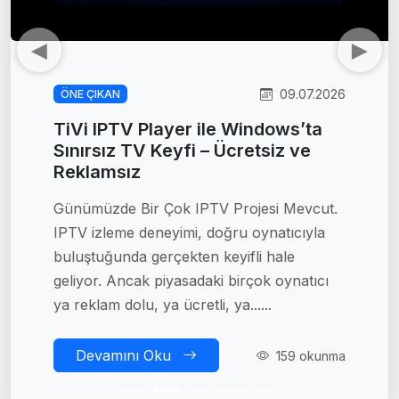
Önceki
Sonra
09.07.2026
ÖNE ÇIKAN
TiVi IPTV Player ile Windows’ta
Sınırsız TV Keyfi – Ücretsiz ve
Reklamsız
Günümüzde Bir Çok IPTV Projesi Mevcut.
IPTV izleme deneyimi, doğru oynatıcıyla
buluştuğunda gerçekten keyifli hale
geliyor. Ancak piyasadaki birçok oynatıcı
ya reklam dolu, ya ücretli, ya......
Devamını Oku
159 okunma