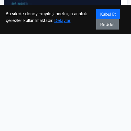
Bu sitede deneyimi iyileştirmek için analitik
Kabul Et
çerezler kullanılmaktadır.
Detaylar
Reddet
08.06.2026
Programlama
Python ile Otomasyon ve Güvenlik
Geliştiriciler ve Webmasterlar İçin Hayati Öneme Sahip 4
Güncel Python KoduSiber Dünyanın Yeni Dinamikleri:
Python ile Otomasyon ve GüvenlikModern web
ekosisteminde, bir webmaster......
261 okunma
Devamını Oku →