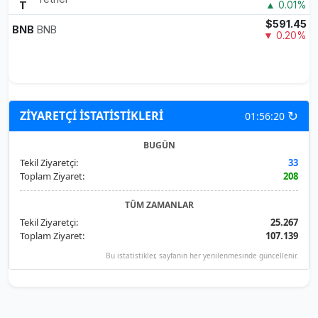
T
▲ 0.01%
$591.45
BNB
BNB
▼ 0.20%
↻
ZİYARETÇİ İSTATİSTİKLERİ
01:56:20
BUGÜN
Tekil Ziyaretçi:
33
Toplam Ziyaret:
208
TÜM ZAMANLAR
Tekil Ziyaretçi:
25.267
Toplam Ziyaret:
107.139
Bu istatistikler, sayfanın her yenilenmesinde güncellenir.