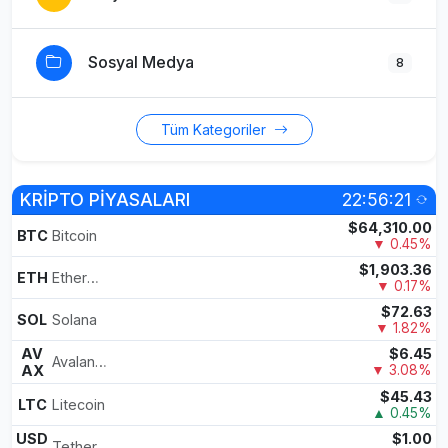
Sosyal Medya
8
Tüm Kategoriler
KRİPTO PİYASALARI
22:56:21
$64,310.00
BTC
Bitcoin
▼ 0.45%
$1,903.36
ETH
Ethereum
▼ 0.17%
$72.63
SOL
Solana
▼ 1.82%
AV
$6.45
Avalanche
AX
▼ 3.08%
$45.43
LTC
Litecoin
▲ 0.45%
USD
$1.00
Tether