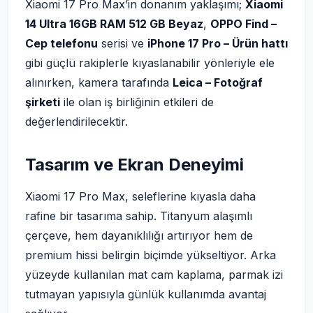
Xiaomi 17 Pro Max’in donanım yaklaşımı;
Xiaomi
14 Ultra 16GB RAM 512 GB Beyaz
,
OPPO Find –
Cep telefonu
serisi ve
iPhone 17 Pro – Ürün hattı
gibi güçlü rakiplerle kıyaslanabilir yönleriyle ele
alınırken, kamera tarafında
Leica – Fotoğraf
şirketi
ile olan iş birliğinin etkileri de
değerlendirilecektir.
Tasarım ve Ekran Deneyimi
Xiaomi 17 Pro Max, seleflerine kıyasla daha
rafine bir tasarıma sahip. Titanyum alaşımlı
çerçeve, hem dayanıklılığı artırıyor hem de
premium hissi belirgin biçimde yükseltiyor. Arka
yüzeyde kullanılan mat cam kaplama, parmak izi
tutmayan yapısıyla günlük kullanımda avantaj