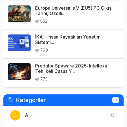
Europa Universalis V (EU5) PC Çıkış
Tarihi, Özelli...
852
İKA – İnsan Kaynakları Yönetim
Sistemi...
799
Predator Spyware 2025: Intellexa
Tehlikeli Casus Y...
773
Kategoriler
9
Ai
15