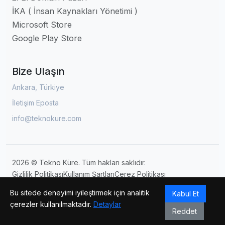
İKA ( İnsan Kaynakları Yönetimi )
Microsoft Store
Google Play Store
Bize Ulaşın
Ankara, Türkiye
İletişim Eposta
info@teknokure.com
2026 © Tekno Küre. Tüm hakları saklıdır.
Gizlilik Politikası
Kullanım Şartları
Çerez Politikası
Site Haritası
Bu sitede deneyimi iyileştirmek için analitik
Kabul Et
çerezler kullanılmaktadır.
Detaylar
Reddet