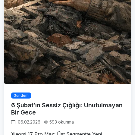
Gündem
6 Şubat’ın Sessiz Çığlığı: Unutulmayan
Bir Gece
06.02.2026
593 okunma
Xiaomi 17 Pro Max: Üst Segmentte Yeni