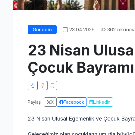
Gündem
23.04.2026
362 okunm
23 Nisan Ulusa
Çocuk Bayramı
Paylaş:
X
Facebook
LinkedIn
23 Nisan Ulusal Egemenlik ve Çocuk Bayram
Geleceğimiz olan çocukların umutla büyüdüğ