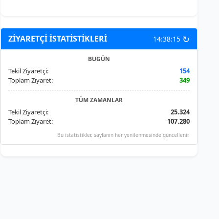
↻
ZİYARETÇİ İSTATİSTİKLERİ
14:38:15
BUGÜN
Tekil Ziyaretçi:
154
Toplam Ziyaret:
349
TÜM ZAMANLAR
Tekil Ziyaretçi:
25.324
Toplam Ziyaret:
107.280
Bu istatistikler, sayfanın her yenilenmesinde güncellenir.