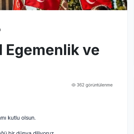
a
l Egemenlik ve
362 görüntülenme
ı kutlu olsun.
ü bir dünya diliyoruz.