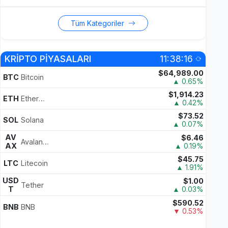
Tüm Kategoriler
KRİPTO PİYASALARI
11:38:16
$64,989.00
BTC
Bitcoin
▲ 0.65%
$1,914.23
ETH
Ethereum
▲ 0.42%
$73.52
SOL
Solana
▲ 0.07%
AV
$6.46
Avalanche
AX
▲ 0.19%
$45.75
LTC
Litecoin
▲ 1.91%
USD
$1.00
Tether
T
▲ 0.03%
$590.52
BNB
BNB
▼ 0.53%