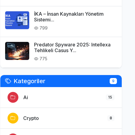
İKA – İnsan Kaynakları Yönetim
Sistemi...
799
Predator Spyware 2025: Intellexa
Tehlikeli Casus Y...
775
Kategoriler
9
Ai
15
Crypto
8