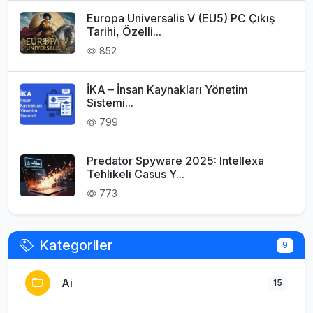
Europa Universalis V (EU5) PC Çıkış
Tarihi, Özelli...
852
İKA – İnsan Kaynakları Yönetim
Sistemi...
799
Predator Spyware 2025: Intellexa
Tehlikeli Casus Y...
773
Kategoriler
9
Ai
15