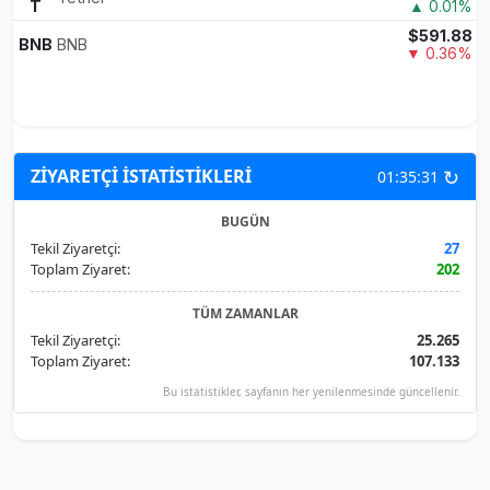
T
▲ 0.01%
$591.88
BNB
BNB
▼ 0.36%
↻
ZİYARETÇİ İSTATİSTİKLERİ
01:35:31
BUGÜN
Tekil Ziyaretçi:
27
Toplam Ziyaret:
202
TÜM ZAMANLAR
Tekil Ziyaretçi:
25.265
Toplam Ziyaret:
107.133
Bu istatistikler, sayfanın her yenilenmesinde güncellenir.