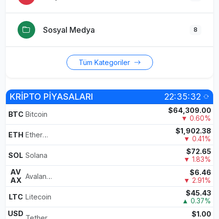
Sosyal Medya
8
Tüm Kategoriler
KRİPTO PİYASALARI
22:35:32
$64,309.00
BTC
Bitcoin
▼ 0.60%
$1,902.38
ETH
Ethereum
▼ 0.41%
$72.65
SOL
Solana
▼ 1.83%
AV
$6.46
Avalanche
AX
▼ 2.91%
$45.43
LTC
Litecoin
▲ 0.37%
USD
$1.00
Tether