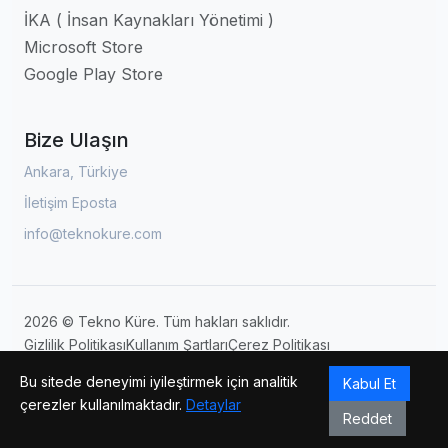
İKA ( İnsan Kaynakları Yönetimi )
Microsoft Store
Google Play Store
Bize Ulaşın
Ankara, Türkiye
İletişim Eposta
info@teknokure.com
2026 © Tekno Küre. Tüm hakları saklıdır.
Gizlilik Politikası
Kullanım Şartları
Çerez Politikası
Site Haritası
Bu sitede deneyimi iyileştirmek için analitik
Kabul Et
çerezler kullanılmaktadır.
Detaylar
Reddet