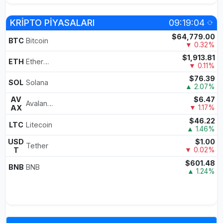
KRİPTO PİYASALARI
09:19:04
$64,779.00
BTC
Bitcoin
▼ 0.32%
$1,913.81
ETH
Ethereum
▼ 0.11%
$76.39
SOL
Solana
▲ 2.07%
AV
$6.47
Avalanche
AX
▼ 1.17%
$46.22
LTC
Litecoin
▲ 1.46%
USD
$1.00
Tether
T
▼ 0.02%
$601.48
BNB
BNB
▲ 1.24%