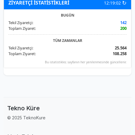
↻
ZİYARETÇİ İSTATİSTİKLERİ
12:19:02
BUGÜN
Tekil Ziyaretçi:
142
Toplam Ziyaret:
200
TÜM ZAMANLAR
Tekil Ziyaretçi:
25.564
Toplam Ziyaret:
108.258
Bu istatistikler, sayfanın her yenilenmesinde güncellenir.
Tekno Küre
© 2025 TeknoKure