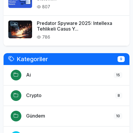
807
Predator Spyware 2025: Intellexa
Tehlikeli Casus Y...
786
Kategoriler
9
Ai
15
Crypto
8
Gündem
10