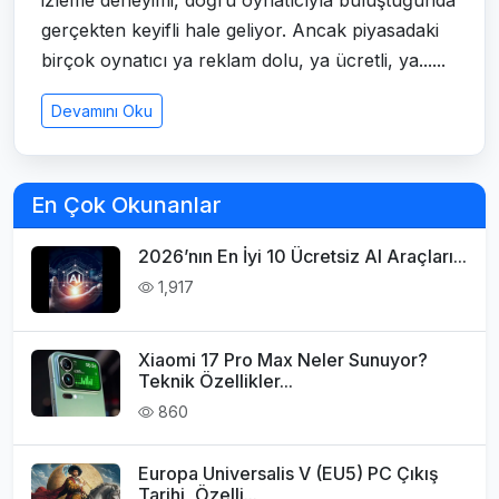
izleme deneyimi, doğru oynatıcıyla buluştuğunda
gerçekten keyifli hale geliyor. Ancak piyasadaki
birçok oynatıcı ya reklam dolu, ya ücretli, ya......
Devamını Oku
En Çok Okunanlar
2026’nın En İyi 10 Ücretsiz AI Araçları...
1,917
Xiaomi 17 Pro Max Neler Sunuyor?
Teknik Özellikler...
860
Europa Universalis V (EU5) PC Çıkış
Tarihi, Özelli...