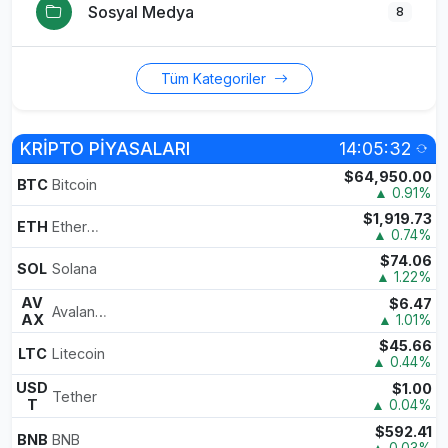
Sosyal Medya
8
Tüm Kategoriler
KRİPTO PİYASALARI
14:05:32
$64,950.00
BTC
Bitcoin
▲ 0.91%
$1,919.73
ETH
Ethereum
▲ 0.74%
$74.06
SOL
Solana
▲ 1.22%
AV
$6.47
Avalanche
AX
▲ 1.01%
$45.66
LTC
Litecoin
▲ 0.44%
USD
$1.00
Tether
T
▲ 0.04%
$592.41
BNB
BNB
▲ 0.03%