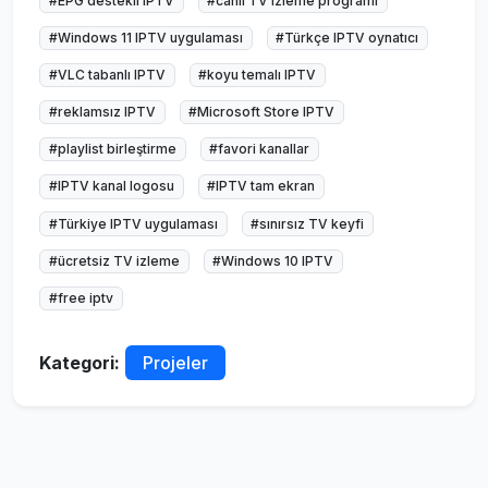
#EPG destekli IPTV
#canlı TV izleme programı
#Windows 11 IPTV uygulaması
#Türkçe IPTV oynatıcı
#VLC tabanlı IPTV
#koyu temalı IPTV
#reklamsız IPTV
#Microsoft Store IPTV
#playlist birleştirme
#favori kanallar
#IPTV kanal logosu
#IPTV tam ekran
#Türkiye IPTV uygulaması
#sınırsız TV keyfi
#ücretsiz TV izleme
#Windows 10 IPTV
#free iptv
Kategori:
Projeler