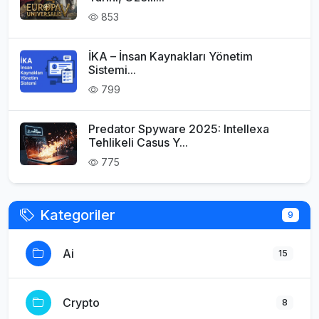
853
İKA – İnsan Kaynakları Yönetim
Sistemi...
799
Predator Spyware 2025: Intellexa
Tehlikeli Casus Y...
775
Kategoriler
9
Ai
15
Crypto
8