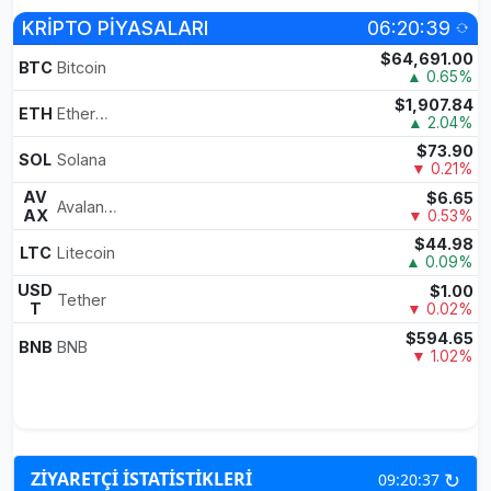
KRİPTO PİYASALARI
06:20:39
$64,691.00
BTC
Bitcoin
▲ 0.65%
$1,907.84
ETH
Ethereum
▲ 2.04%
$73.90
SOL
Solana
▼ 0.21%
AV
$6.65
Avalanche
AX
▼ 0.53%
$44.98
LTC
Litecoin
▲ 0.09%
USD
$1.00
Tether
T
▼ 0.02%
$594.65
BNB
BNB
▼ 1.02%
↻
ZİYARETÇİ İSTATİSTİKLERİ
09:20:37