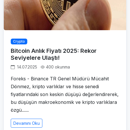
Crypto
Bitcoin Anlık Fiyatı 2025: Rekor
Seviyelere Ulaştı!
14.07.2025
400 okunma
Foreks - Binance TR Genel Müdürü Mücahit
Dönmez, kripto varlıklar ve hisse senedi
fiyatlarındaki son keskin düşüşü değerlendirerek,
bu düşüşün makroekonomik ve kripto varlıklara
özgü......
Devamını Oku