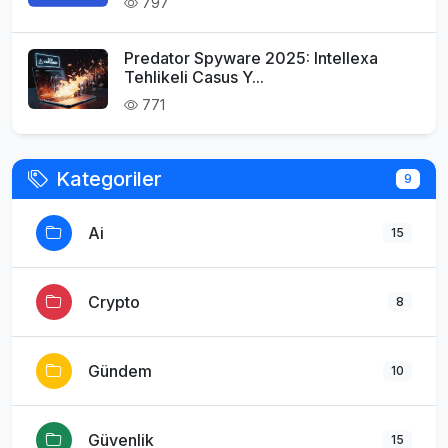
797
Predator Spyware 2025: Intellexa
Tehlikeli Casus Y...
771
Kategoriler
9
Ai
15
Crypto
8
Gündem
10
Güvenlik
15