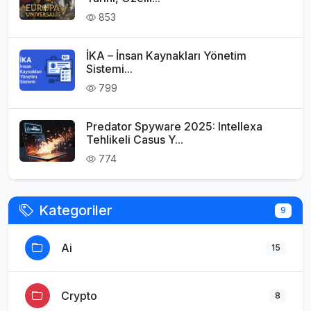
853
İKA – İnsan Kaynakları Yönetim
Sistemi...
799
Predator Spyware 2025: Intellexa
Tehlikeli Casus Y...
774
Kategoriler
9
Ai
15
Crypto
8