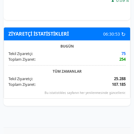
▲ 0.09%
↻
ZİYARETÇİ İSTATİSTİKLERİ
06:30:53
BUGÜN
Tekil Ziyaretçi:
75
Toplam Ziyaret:
254
TÜM ZAMANLAR
Tekil Ziyaretçi:
25.288
Toplam Ziyaret:
107.185
Bu istatistikler, sayfanın her yenilenmesinde güncellenir.