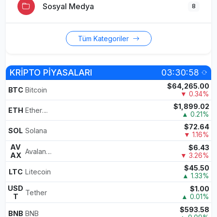
Sosyal Medya
8
Tüm Kategoriler
KRİPTO PİYASALARI
03:30:58
$64,265.00
BTC
Bitcoin
▼ 0.34%
$1,899.02
ETH
Ethereum
▲ 0.21%
$72.64
SOL
Solana
▼ 1.16%
AV
$6.43
Avalanche
AX
▼ 3.26%
$45.50
LTC
Litecoin
▲ 1.33%
USD
$1.00
Tether
T
▲ 0.01%
$593.58
BNB
BNB