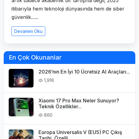
artık sadece akademik bir tartışma değil; 2025
itibarıyla hem teknoloji dünyasında hem de siber
güvenlik......
Devamını Oku
En Çok Okunanlar
2026’nın En İyi 10 Ücretsiz AI Araçları...
1,916
Xiaomi 17 Pro Max Neler Sunuyor?
Teknik Özellikler...
860
Europa Universalis V (EU5) PC Çıkış
Tarihi, Özelli...