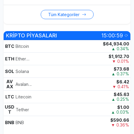
Tüm Kategoriler
KRİPTO PİYASALARI
15:00:59
$64,934.00
BTC
Bitcoin
▲ 0.34%
$1,912.70
ETH
Ethereum
▼ 0.01%
$73.68
SOL
Solana
▲ 0.37%
AV
$6.42
Avalanche
AX
▼ 0.41%
$45.63
LTC
Litecoin
▲ 0.25%
USD
$1.00
Tether
T
▲ 0.03%
$590.66
BNB
BNB
▼ 0.36%