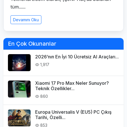
tüm......
Devamını Oku
En Çok Okunanlar
2026’nın En İyi 10 Ücretsiz AI Araçları...
1,917
Xiaomi 17 Pro Max Neler Sunuyor?
Teknik Özellikler...
860
Europa Universalis V (EU5) PC Çıkış
Tarihi, Özelli...
853