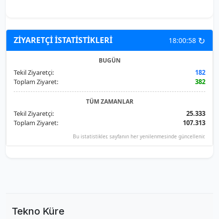
↻
ZİYARETÇİ İSTATİSTİKLERİ
18:00:58
BUGÜN
Tekil Ziyaretçi:
182
Toplam Ziyaret:
382
TÜM ZAMANLAR
Tekil Ziyaretçi:
25.333
Toplam Ziyaret:
107.313
Bu istatistikler, sayfanın her yenilenmesinde güncellenir.
Tekno Küre