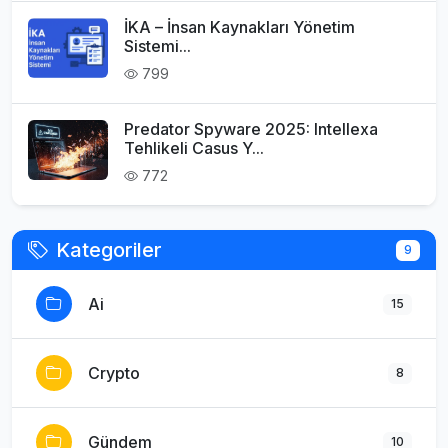
İKA – İnsan Kaynakları Yönetim
Sistemi...
799
Predator Spyware 2025: Intellexa
Tehlikeli Casus Y...
772
Kategoriler
9
Ai
15
Crypto
8
Gündem
10