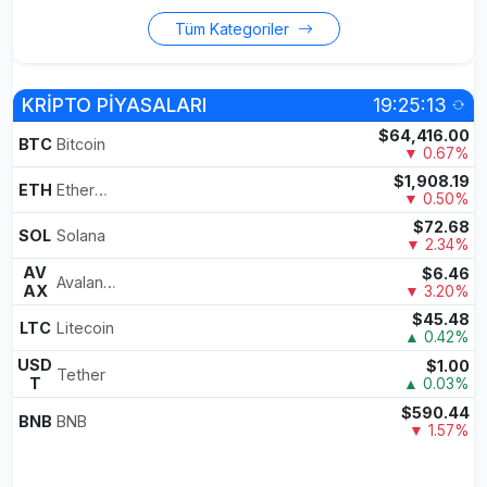
Tüm Kategoriler
KRİPTO PİYASALARI
19:25:13
$64,416.00
BTC
Bitcoin
▼ 0.67%
$1,908.19
ETH
Ethereum
▼ 0.50%
$72.68
SOL
Solana
▼ 2.34%
AV
$6.46
Avalanche
AX
▼ 3.20%
$45.48
LTC
Litecoin
▲ 0.42%
USD
$1.00
Tether
T
▲ 0.03%
$590.44
BNB
BNB
▼ 1.57%