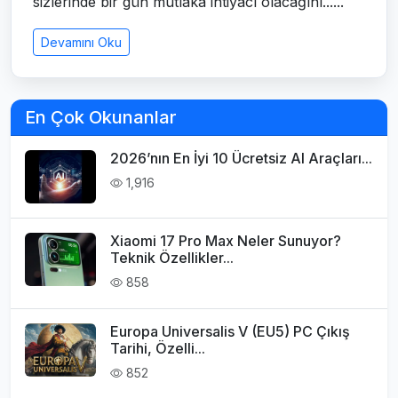
sizlerinde bir gün mutlaka ihtiyacı olacağını......
Devamını Oku
En Çok Okunanlar
2026’nın En İyi 10 Ücretsiz AI Araçları...
1,916
Xiaomi 17 Pro Max Neler Sunuyor?
Teknik Özellikler...
858
Europa Universalis V (EU5) PC Çıkış
Tarihi, Özelli...
852