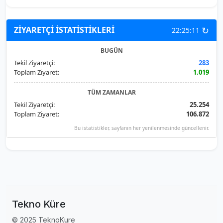
↻
ZİYARETÇİ İSTATİSTİKLERİ
22:25:11
BUGÜN
Tekil Ziyaretçi:
283
Toplam Ziyaret:
1.019
TÜM ZAMANLAR
Tekil Ziyaretçi:
25.254
Toplam Ziyaret:
106.872
Bu istatistikler, sayfanın her yenilenmesinde güncellenir.
Tekno Küre
© 2025 TeknoKure