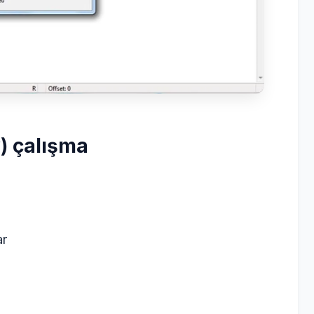
) çalışma
ar