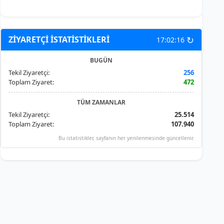
↻
ZİYARETÇİ İSTATİSTİKLERİ
17:02:16
BUGÜN
Tekil Ziyaretçi:
256
Toplam Ziyaret:
472
TÜM ZAMANLAR
Tekil Ziyaretçi:
25.514
Toplam Ziyaret:
107.940
Bu istatistikler, sayfanın her yenilenmesinde güncellenir.