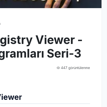
a
istry Viewer -
ogramları Seri-3
447 görüntülenme
Viewer