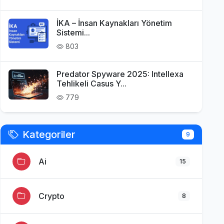
İKA – İnsan Kaynakları Yönetim
Sistemi...
803
Predator Spyware 2025: Intellexa
Tehlikeli Casus Y...
779
Kategoriler
9
Ai
15
Crypto
8