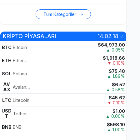
Tüm Kategoriler
KRİPTO PİYASALARI
14:02:18
$64,973.00
BTC
Bitcoin
▲ 0.05%
$1,918.66
ETH
Ethereum
▼ 0.10%
$75.48
SOL
Solana
▲ 1.89%
AV
$6.52
Avalanche
AX
▲ 0.58%
$45.62
LTC
Litecoin
▼ 0.10%
USD
$1.00
Tether
T
▲ 0.00%
$598.10
BNB
BNB
▲ 1.00%