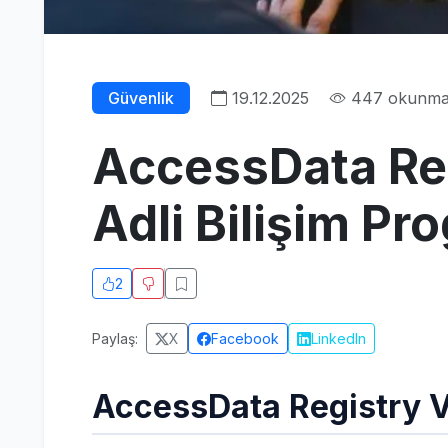
Güvenlik
19.12.2025
447 okunm
AccessData Reg
Adli Bilişim Pr
2
Paylaş:
X
Facebook
LinkedIn
AccessData Registry 