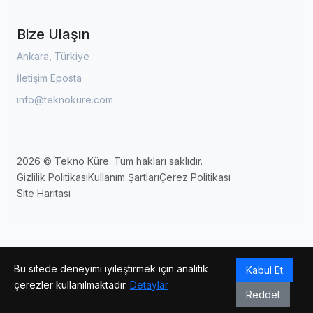
Bize Ulaşın
Ankara, Türkiye
İletişim Eposta
info@teknokure.com
2026 © Tekno Küre. Tüm hakları saklıdır.
Gizlilik Politikası
Kullanım Şartları
Çerez Politikası
Site Haritası
Bu sitede deneyimi iyileştirmek için analitik
Kabul Et
çerezler kullanılmaktadır.
Detaylar
Reddet