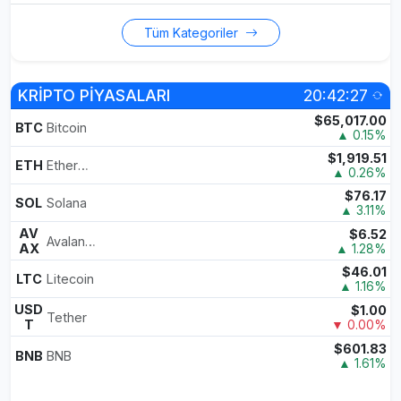
Tüm Kategoriler
KRİPTO PİYASALARI
20:42:27
$65,017.00
BTC
Bitcoin
▲ 0.15%
$1,919.51
ETH
Ethereum
▲ 0.26%
$76.17
SOL
Solana
▲ 3.11%
AV
$6.52
Avalanche
AX
▲ 1.28%
$46.01
LTC
Litecoin
▲ 1.16%
USD
$1.00
Tether
T
▼ 0.00%
$601.83
BNB
BNB
▲ 1.61%