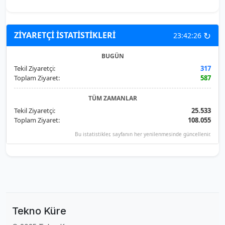
↻
ZİYARETÇİ İSTATİSTİKLERİ
23:42:26
BUGÜN
Tekil Ziyaretçi:
317
Toplam Ziyaret:
587
TÜM ZAMANLAR
Tekil Ziyaretçi:
25.533
Toplam Ziyaret:
108.055
Bu istatistikler, sayfanın her yenilenmesinde güncellenir.
Tekno Küre