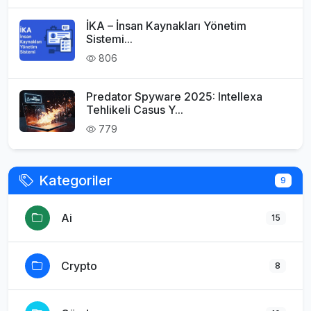
İKA – İnsan Kaynakları Yönetim
Sistemi...
806
Predator Spyware 2025: Intellexa
Tehlikeli Casus Y...
779
Kategoriler
9
Ai
15
Crypto
8