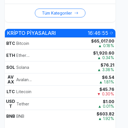
Tüm Kategoriler
KRİPTO PİYASALARI
16:46:55
$65,017.00
BTC
Bitcoin
▲ 0.18%
$1,920.60
ETH
Ethereum
▲ 0.34%
$76.21
SOL
Solana
▲ 3.38%
AV
$6.54
Avalanche
AX
▲ 1.81%
$45.76
LTC
Litecoin
▼ 0.30%
USD
$1.00
Tether
T
▲ 0.01%
$603.82
BNB
BNB
▲ 1.92%