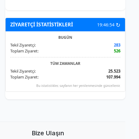
↻
ZİYARETÇİ İSTATİSTİKLERİ
19:46:54
BUGÜN
Tekil Ziyaretçi:
283
Toplam Ziyaret:
526
TÜM ZAMANLAR
Tekil Ziyaretçi:
25.523
Toplam Ziyaret:
107.994
Bu istatistikler, sayfanın her yenilenmesinde güncellenir.
Bize Ulaşın