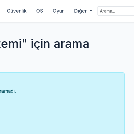
Güvenlik
OS
Oyun
Diğer
temi" için arama
unamadı.