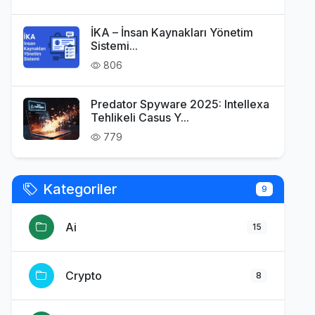
İKA – İnsan Kaynakları Yönetim
Sistemi...
806
Predator Spyware 2025: Intellexa
Tehlikeli Casus Y...
779
Kategoriler
9
Ai
15
Crypto
8